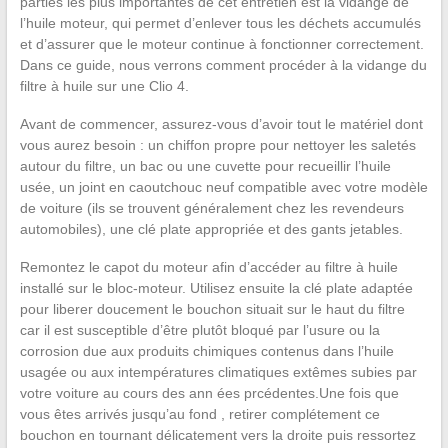
parties les plus importantes de cet entretien est la vidange de
l’huile moteur, qui permet d’enlever tous les déchets accumulés
et d’assurer que le moteur continue à fonctionner correctement.
Dans ce guide, nous verrons comment procéder à la vidange du
filtre à huile sur une Clio 4.
Avant de commencer, assurez-vous d’avoir tout le matériel dont
vous aurez besoin : un chiffon propre pour nettoyer les saletés
autour du filtre, un bac ou une cuvette pour recueillir l’huile
usée, un joint en caoutchouc neuf compatible avec votre modèle
de voiture (ils se trouvent généralement chez les revendeurs
automobiles), une clé plate appropriée et des gants jetables.
Remontez le capot du moteur afin d’accéder au filtre à huile
installé sur le bloc-moteur. Utilisez ensuite la clé plate adaptée
pour liberer doucement le bouchon situait sur le haut du filtre
car il est susceptible d’être plutôt bloqué par l’usure ou la
corrosion due aux produits chimiques contenus dans l’huile
usagée ou aux intempératures climatiques extêmes subies par
votre voiture au cours des ann ées prcédentes.Une fois que
vous êtes arrivés jusqu’au fond , retirer complétement ce
bouchon en tournant délicatement vers la droite puis ressortez