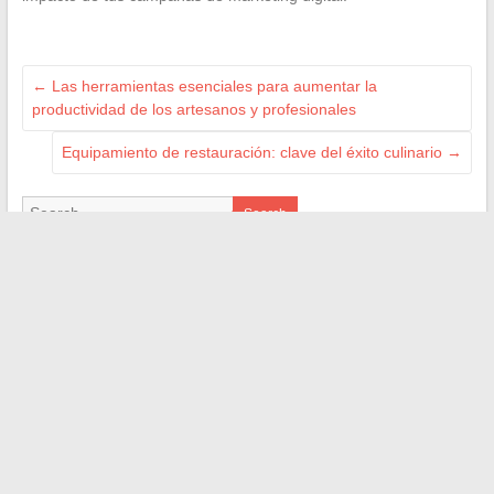
←
Las herramientas esenciales para aumentar la
productividad de los artesanos y profesionales
Equipamiento de restauración: clave del éxito culinario
→
Search
LES SITES AMIS
auto-actu.org
infos-net.com
onsappelle.fr