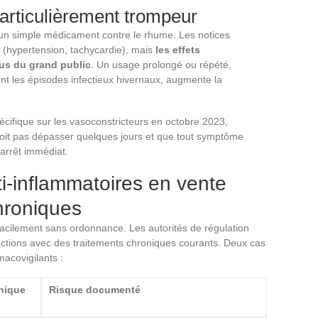
particulièrement trompeur
n simple médicament contre le rhume. Les notices
 (hypertension, tachycardie), mais
les effets
us du grand public
. Un usage prolongé ou répété,
nt les épisodes infectieux hivernaux, augmente la
écifique sur les vasoconstricteurs en octobre 2023,
doit pas dépasser quelques jours et que tout symptôme
arrêt immédiat.
ti-inflammatoires en vente
chroniques
facilement sans ordonnance. Les autorités de régulation
actions avec des traitements chroniques courants. Deux cas
macovigilants :
nique
Risque documenté