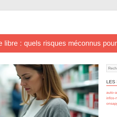
libre : quels risques méconnus pour
LES 
auto-a
infos-
onsapp