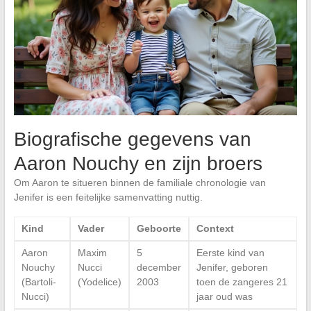
Biografische gegevens van
Aaron Nouchy en zijn broers
Om Aaron te situeren binnen de familiale chronologie van
Jenifer is een feitelijke samenvatting nuttig.
Kind
Vader
Geboorte
Context
Aaron
Maxim
5
Eerste kind van
Nouchy
Nucci
december
Jenifer, geboren
(Bartoli-
(Yodelice)
2003
toen de zangeres 21
Nucci)
jaar oud was