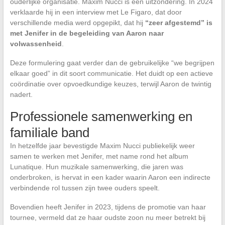
ouderlijke organisatie. Maxim Nucci is een uitzondering. In 2024
verklaarde hij in een interview met Le Figaro, dat door
verschillende media werd opgepikt, dat hij
“zeer afgestemd” is
met Jenifer in de begeleiding van Aaron naar
volwassenheid
.
Deze formulering gaat verder dan de gebruikelijke “we begrijpen
elkaar goed” in dit soort communicatie. Het duidt op een actieve
coördinatie over opvoedkundige keuzes, terwijl Aaron de twintig
nadert.
Professionele samenwerking en
familiale band
In hetzelfde jaar bevestigde Maxim Nucci publiekelijk weer
samen te werken met Jenifer, met name rond het album
Lunatique. Hun muzikale samenwerking, die jaren was
onderbroken, is hervat in een kader waarin Aaron een indirecte
verbindende rol tussen zijn twee ouders speelt.
Bovendien heeft Jenifer in 2023, tijdens de promotie van haar
tournee, vermeld dat ze haar oudste zoon nu meer betrekt bij