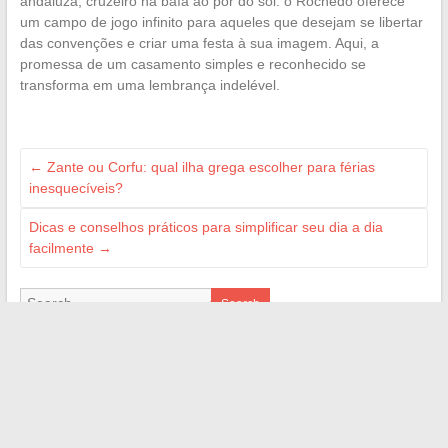
andaluza, cruzeiro na baía ao pôr do sol: o Rochedo oferece
um campo de jogo infinito para aqueles que desejam se libertar
das convenções e criar uma festa à sua imagem. Aqui, a
promessa de um casamento simples e reconhecido se
transforma em uma lembrança indelével.
←
Zante ou Corfu: qual ilha grega escolher para férias
inesquecíveis?
Dicas e conselhos práticos para simplificar seu dia a dia
facilmente
→
Search
LES SITES AMIS
auto-actu.org
infos-net.com
onsappelle.fr