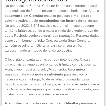
Na ponta sul da Europa, Gibraltar impõe sua diferença e atrai
uma multidão de futuros noivos de todos os horizontes. Aqui, o
casamento em Gibraltar
encanta pela sua
simplicidade
administrativa
e pelo
reconhecimento internacional
do ato.
No ano de 2023, 1.745 casais disseram sim neste pequeno
território britânico, sendo a maioria vinda do exterior, prova de
que o Rochedo soube construir sua reputação. Personalidades
como John Lennon e Yoko Ono, ou ainda Sean Connery,
também escolheram Gibraltar para selar sua união,
acrescentando um toque de lenda ao destino.
O local não encanta apenas por sua notoriedade. Casais
binacionais ou aqueles enfrentando trâmites complicados na
França veem aqui uma solução concreta.
Uma única
passagem de uma noite é suficiente
para resolver o
necessário, sem obrigação de estadia prolongada. Essa
flexibilidade, ainda rara na Europa, explica o crescente sucesso
de Gibraltar entre aqueles que desejam ir direto ao ponto, sem
obstáculos administrativos desnecessários.
A
reconhecimento do casamento em Gibraltar
permanece