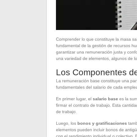
Comprender lo que constituye la masa sal
fundamental de la gestión de recursos hu
garantizar una remuneración justa y confo
una variedad de elementos, algunos de lo
Los Componentes de
La remuneración base constituye una part
fundamentales del salario de cada emple
En primer lugar, el
salario base
es la sum
firmar el contrato de trabajo. Esta cantid
de trabajo.
Luego, los
bonos y gratificaciones
tamb
elementos pueden incluir bonos de antigü
con el rendimiento individual o colectivo