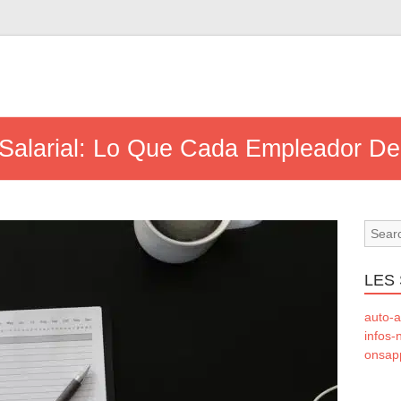
 Salarial: Lo Que Cada Empleador D
LES 
auto-a
infos-
onsapp