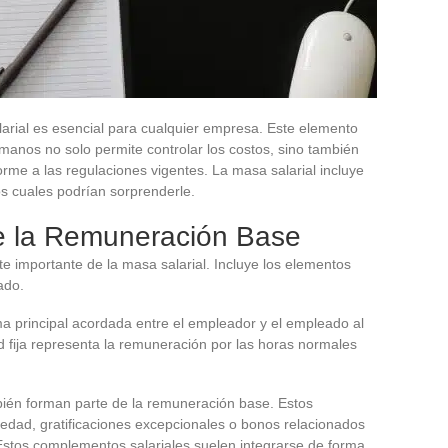
arial es esencial para cualquier empresa. Este elemento
manos no solo permite controlar los costos, sino también
rme a las regulaciones vigentes. La masa salarial incluye
s cuales podrían sorprenderle.
 la Remuneración Base
e importante de la masa salarial. Incluye los elementos
ado.
a principal acordada entre el empleador y el empleado al
ad fija representa la remuneración por las horas normales
ién forman parte de la remuneración base. Estos
edad, gratificaciones excepcionales o bonos relacionados
. Estos complementos salariales suelen integrarse de forma