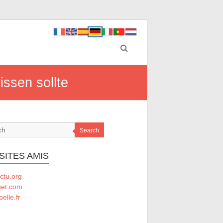
ssen sollte
Search
SITES AMIS
ctu.org
net.com
elle.fr