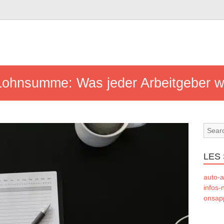
Lohnsumme: Was jeder Arbeitgeber wi
LES 
auto-a
infos-
onsapp