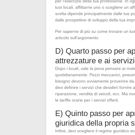
per l’esercizio della tua professione. In o
tuoi locali, affittarne uno o scegliere un a
scelta dipende principalmente dalle tue po
dalle prospettive di sviluppo della tua imp
Per saperne di più su come trovare un luo
articolo sull’argomento.
D) Quarto passo per ap
attrezzature e ai servizi 
Dopo i locali, vale la pena pensare ai mat
quotidianamente. Pezzi meccanici, pneumat
bisogno devono ovviamente provenire da un 
devi definire i servizi che desideri fornire 
riparazione, vendita di veicoli, ecc. Ma non
le tariffe orarie per i servizi offerti.
E) Quinto passo per apr
giuridica della propria s
Infine, devi scegliere il regime giuridico sot