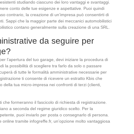
 esistenti studiando ciascuno dei loro vantaggi e svantaggi.
nere conto delle tue esigenze e aspettative. Puoi quindi
o contrario, la creazione di un’impresa può consentirti di
enti. Sappi che la maggior parte dei meccanici automobilistici
ilistico contano generalmente sulla creazione di una SRL.
nistrative da seguire per
ge?
er l’apertura del tuo garage, devi iniziare la procedura di
di la possibilità di scegliere tra farlo da solo o passare
cuperà di tutte le formalità amministrative necessarie per
gistrazione ti consente di ricevere un estratto Kbis che
 della tua micro-impresa nei confronti di terzi (clienti,
i che formeranno il fascicolo di richiesta di registrazione.
ariano a seconda del regime giuridico scelto. Per la
petente, puoi inviarlo per posta o consegnarlo di persona.
te online tramite infogreffe.fr, un’opzione molto vantaggiosa