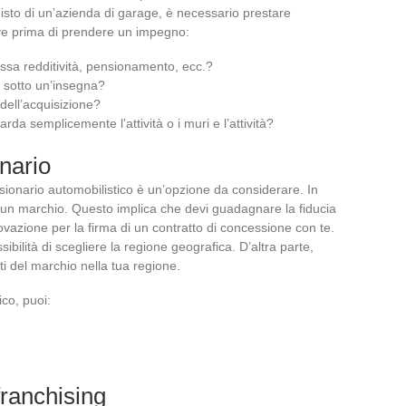
cquisto di un’azienda di garage, è necessario prestare
iave prima di prendere un impegno:
Bassa redditività, pensionamento, ecc.?
a sotto un’insegna?
 dell’acquisizione?
arda semplicemente l’attività o i muri e l’attività?
nario
sionario automobilistico è un’opzione da considerare. In
a un marchio. Questo implica che devi guadagnare la fiducia
ovazione per la firma di un contratto di concessione con te.
ibilità di scegliere la regione geografica. D’altra parte,
ti del marchio nella tua regione.
co, puoi:
franchising