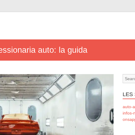
essionaria auto: la guida
LES 
auto-a
infos-
onsapp