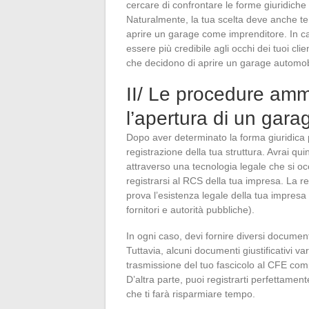
cercare di confrontare le forme giuridiche
Naturalmente, la tua scelta deve anche te
aprire un garage come imprenditore. In cas
essere più credibile agli occhi dei tuoi cli
che decidono di aprire un garage automob
II/ Le procedure ammi
l’apertura di un gara
Dopo aver determinato la forma giuridica p
registrazione della tua struttura. Avrai quin
attraverso una tecnologia legale che si oc
registrarsi al RCS della tua impresa. La re
prova l’esistenza legale della tua impresa o
fornitori e autorità pubbliche).
In ogni caso, devi fornire diversi document
Tuttavia, alcuni documenti giustificativi v
trasmissione del tuo fascicolo al CFE com
D’altra parte, puoi registrarti perfettamen
che ti farà risparmiare tempo.