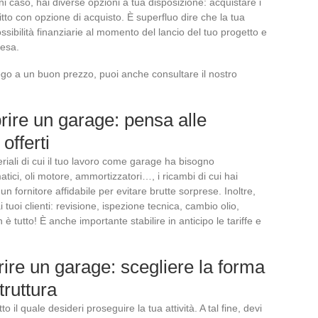
gni caso, hai diverse opzioni a tua disposizione: acquistare i
ffitto con opzione di acquisto. È superfluo dire che la tua
ssibilità finanziarie al momento del lancio del tuo progetto e
resa.
go a un buon prezzo, puoi anche consultare il nostro
rire un garage: pensa alle
offerti
eriali di cui il tuo lavoro come garage ha bisogno
ici, oli motore, ammortizzatori…, i ricambi di cui hai
fornitore affidabile per evitare brutte sorprese. Inoltre,
ai tuoi clienti: revisione, ispezione tecnica, cambio olio,
 è tutto! È anche importante stabilire in anticipo le tariffe e
ire un garage: scegliere la forma
truttura
to il quale desideri proseguire la tua attività. A tal fine, devi