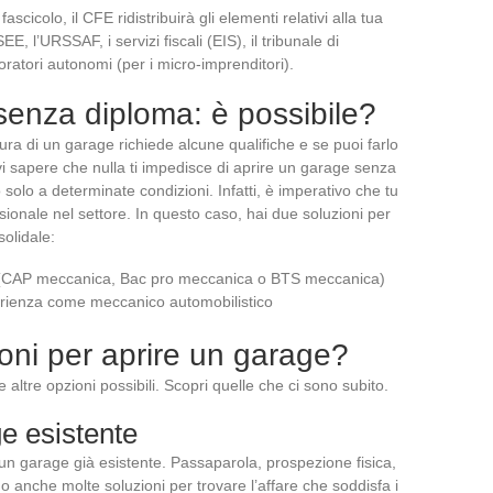
ascicolo, il CFE ridistribuirà gli elementi relativi alla tua
, l’URSSAF, i servizi fiscali (EIS), il tribunale di
oratori autonomi (per i micro-imprenditori).
 senza diploma: è possibile?
ura di un garage richiede alcune qualifiche e se puoi farlo
 sapere che nulla ti impedisce di aprire un garage senza
solo a determinate condizioni. Infatti, è imperativo che tu
ionale nel settore. In questo caso, hai due soluzioni per
olidale:
a (CAP meccanica, Bac pro meccanica o BTS meccanica)
perienza come meccanico automobilistico
ioni per aprire un garage?
 altre opzioni possibili. Scopri quelle che ci sono subito.
e esistente
di un garage già esistente. Passaparola, prospezione fisica,
no anche molte soluzioni per trovare l’affare che soddisfa i