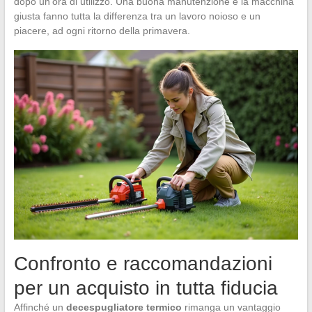
dopo un’ora di utilizzo. Una buona manutenzione e la macchina
giusta fanno tutta la differenza tra un lavoro noioso e un
piacere, ad ogni ritorno della primavera.
Confronto e raccomandazioni
per un acquisto in tutta fiducia
Affinché un
decespugliatore termico
rimanga un vantaggio