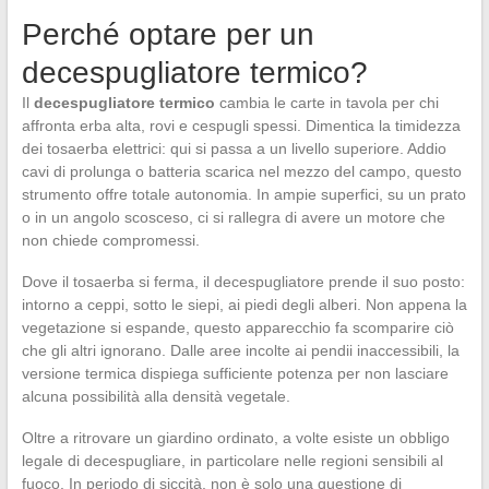
Perché optare per un
decespugliatore termico?
Il
decespugliatore termico
cambia le carte in tavola per chi
affronta erba alta, rovi e cespugli spessi. Dimentica la timidezza
dei tosaerba elettrici: qui si passa a un livello superiore. Addio
cavi di prolunga o batteria scarica nel mezzo del campo, questo
strumento offre totale autonomia. In ampie superfici, su un prato
o in un angolo scosceso, ci si rallegra di avere un motore che
non chiede compromessi.
Dove il tosaerba si ferma, il decespugliatore prende il suo posto:
intorno a ceppi, sotto le siepi, ai piedi degli alberi. Non appena la
vegetazione si espande, questo apparecchio fa scomparire ciò
che gli altri ignorano. Dalle aree incolte ai pendii inaccessibili, la
versione termica dispiega sufficiente potenza per non lasciare
alcuna possibilità alla densità vegetale.
Oltre a ritrovare un giardino ordinato, a volte esiste un obbligo
legale di decespugliare, in particolare nelle regioni sensibili al
fuoco. In periodo di siccità, non è solo una questione di