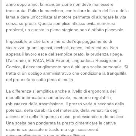
anno dopo anno, la manutenzione non deve mai essere
trascurata. Pulire la macchina, controllare lo stato del filo o della
lama e dare un’occhiata al motore permette di allungare la vita
senza sorprese. Questo semplice riflesso evita numerosi
problemi, un guasto in piena stagione non è affatto piacevole.
Impossibile anche fare a meno dell’equipaggiamento di
sicurezza: guanti spessi, occhiali, casco, imbracatura. Non
appena il lavoro esce dal semplice prato, la prudenza ripaga.
D’altronde, in PACA, Midi-Pirenei, Linguadoca-Rossiglione o
Corsica, il decespugliamento non è più una scelta personale. Si
tratta di un obbligo amministrativo che condiziona la tranquillità
del proprietario sotto pena di multa.
La differenza si amplifica anche a livello di ergonomia dei
modelli: imbracatura confortevole, manubrio regolabile,
robustezza della trasmissione. Il prezzo varia a seconda della
potenza, della durabilità del materiale, della versatilità degli
accessori e della frequenza d’uso, professionale o domestica.
Una scelta ben ponderata fa presto dimenticare le cattive
esperienze passate e trasforma ogni sessione di
decespugliamento in una routine efficace.