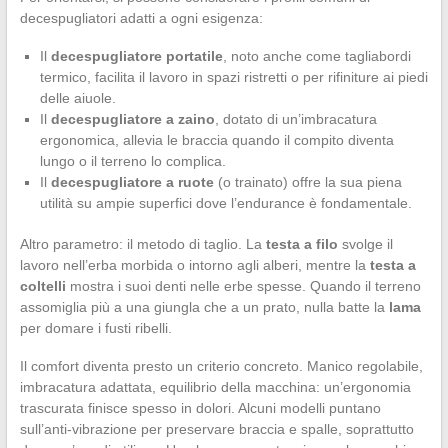
decespugliatori adatti a ogni esigenza:
Il
decespugliatore portatile
, noto anche come tagliabordi
termico, facilita il lavoro in spazi ristretti o per rifiniture ai piedi
delle aiuole.
Il
decespugliatore a zaino
, dotato di un’imbracatura
ergonomica, allevia le braccia quando il compito diventa
lungo o il terreno lo complica.
Il
decespugliatore a ruote
(o trainato) offre la sua piena
utilità su ampie superfici dove l’endurance è fondamentale.
Altro parametro: il metodo di taglio. La
testa a filo
svolge il
lavoro nell’erba morbida o intorno agli alberi, mentre la
testa a
coltelli
mostra i suoi denti nelle erbe spesse. Quando il terreno
assomiglia più a una giungla che a un prato, nulla batte la
lama
per domare i fusti ribelli.
Il comfort diventa presto un criterio concreto. Manico regolabile,
imbracatura adattata, equilibrio della macchina: un’ergonomia
trascurata finisce spesso in dolori. Alcuni modelli puntano
sull’anti-vibrazione per preservare braccia e spalle, soprattutto