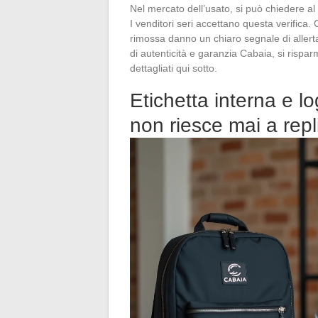
Nel mercato dell’usato, si può chiedere al
I venditori seri accettano questa verifica. 
rimossa danno un chiaro segnale di allert
di autenticità e garanzia Cabaia, si risparm
dettagliati qui sotto.
Etichetta interna e l
non riesce mai a repl