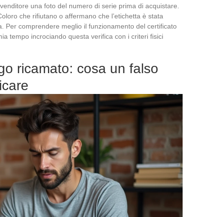
 venditore una foto del numero di serie prima di acquistare.
Coloro che rifiutano o affermano che l’etichetta è stata
a. Per comprendere meglio il funzionamento del certificato
ia tempo incrociando questa verifica con i criteri fisici
ogo ricamato: cosa un falso
icare