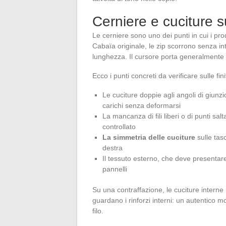
Cerniere e cuciture 
Le cerniere sono uno dei punti in cui i pro
Cabaïa originale, le zip scorrono senza i
lunghezza. Il cursore porta generalmente 
Ecco i punti concreti da verificare sulle fini
Le cuciture doppie agli angoli di giunzi
carichi senza deformarsi
La mancanza di fili liberi o di punti sa
controllato
La simmetria delle cuciture
sulle tasc
destra
Il tessuto esterno, che deve presentare
pannelli
Su una contraffazione, le cuciture interne r
guardano i rinforzi interni: un autentico mos
filo.