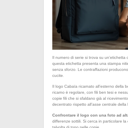
Il numero di serie si trova su un’etichetta 
questa etichetta presenta una stampa nitid
senza sforzo. Le contraffazioni producono 
cucite.
Il logo Cabaïa ricamato all’esterno della b
ricamo è regolare, con fili ben tesi e nes
copie fili che si sfaldano già al riceviment
decentrato rispetto all’asse centrale della
Confrontare il logo con una foto ad alta
differenze sottili. Si cerca in particolare la
talvolta di tono nelle copie.