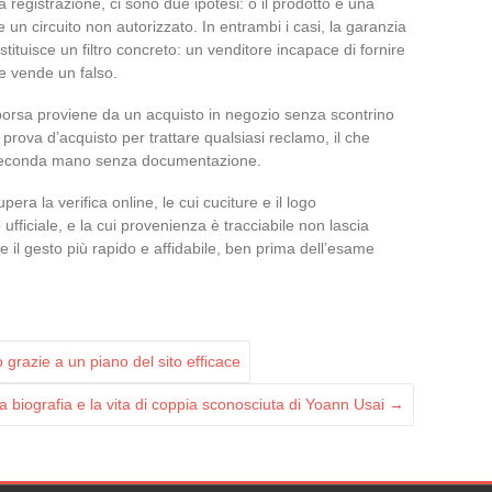
 registrazione, ci sono due ipotesi: o il prodotto è una
e un circuito non autorizzato. In entrambi i casi, la garanzia
tuisce un filtro concreto: un venditore incapace di fornire
e vende un falso.
borsa proviene da un acquisto in negozio senza scontrino
prova d’acquisto per trattare qualsiasi reclamo, il che
i seconda mano senza documentazione.
ra la verifica online, le cui cuciture e il logo
o ufficiale, e la cui provenienza è tracciabile non lascia
ne il gesto più rapido e affidabile, ben prima dell’esame
 grazie a un piano del sito efficace
la biografia e la vita di coppia sconosciuta di Yoann Usai
→