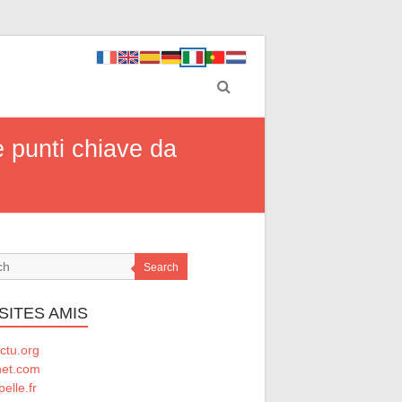
e punti chiave da
Search
SITES AMIS
ctu.org
net.com
elle.fr