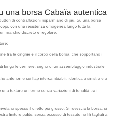
su una borsa Cabaïa autentica
duttori di contraffazioni risparmiano di più. Su una borsa
ntoppi, con una resistenza omogenea lungo tutta la
un marchio discreto e regolare.
ture:
one tra le cinghie e il corpo della borsa, che sopportano i
ltati lungo le cerniere, segno di un assemblaggio industriale
he anteriori e sui flap intercambiabili, identica a sinistra e a
 una texture uniforme senza variazioni di tonalità tra i
ivelano spesso il difetto più grosso. Si rovescia la borsa, si
tra finiture pulite, senza eccesso di tessuto né fili tagliati a