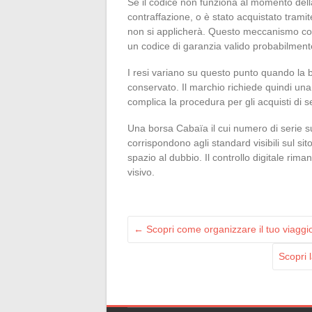
Se il codice non funziona al momento della
contraffazione, o è stato acquistato tramit
non si applicherà. Questo meccanismo costi
un codice di garanzia valido probabilment
I resi variano su questo punto quando la 
conservato. Il marchio richiede quindi una 
complica la procedura per gli acquisti d
Una borsa Cabaïa il cui numero di serie supe
corrispondono agli standard visibili sul sit
spazio al dubbio. Il controllo digitale rima
visivo.
←
Scopri come organizzare il tuo viaggio
Scopri 