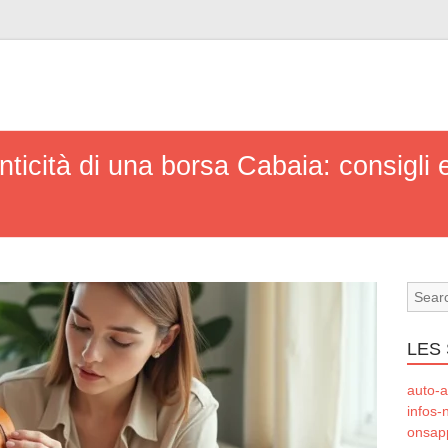
nticità di una borsa Cabaia: consigli 
LES 
auto-a
infos-
onsapp