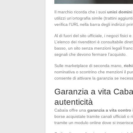
Il marchio ricorda che i suoi
unici domini
utilizzi un’ortografia simile (trattini aggiunt
verifica l’URL nella barra degli indirizzi 
Al di fuori del sito ufficiale, i negozi fisici e
L’elenco dei rivenditori è consultabile di
basso, un sito senza menzioni legali fran
segnali che devono fermare l’acquisto.
Sulle marketplace di seconda mano,
rich
nominativa o scontrino che menzioni il pun
consente di attivare la garanzia se necess
Garanzia a vita Cabaï
autenticità
Cabaïa offre una
garanzia a vita contro i
borse acquistate tramite canali ufficiali o 
tramite un modulo online dove si inserisce i