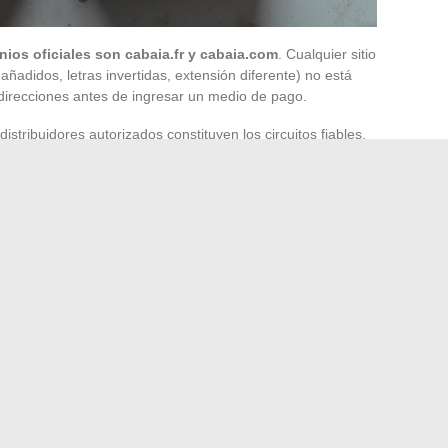
ios oficiales son cabaia.fr y cabaia.com
. Cualquier sitio
 añadidos, letras invertidas, extensión diferente) no está
e direcciones antes de ingresar un medio de pago.
y distribuidores autorizados constituyen los circuitos fiables.
tar directamente en el sitio de la marca. Un precio
es legales francesas o un pago únicamente por
deben detener la compra.
xigir una prueba de compra rastreable
(factura
l punto de venta) protege tanto contra la falsificación
esario.
 Cabaïa: una prueba indirecta
 contra defectos de fabricación
, pero solo funciona para
ficiales o distribuidores autorizados. El registro del
ario en línea donde se introduce el código de garantía que