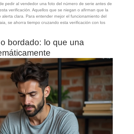
 pedir al vendedor una foto del número de serie antes de
sta verificación. Aquellos que se niegan o afirman que la
e alerta clara. Para entender mejor el funcionamiento del
aia, se ahorra tiempo cruzando esta verificación con los
ogo bordado: lo que una
istemáticamente