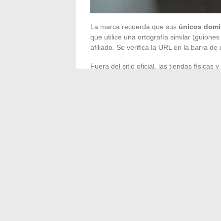
La marca recuerda que sus
únicos domin
que utilice una ortografía similar (guiones
afiliado. Se verifica la URL en la barra d
Fuera del sitio oficial, las tiendas físicas 
La lista de distribuidores se puede consul
anormalmente bajo, un sitio sin mencion
transferencia bancaria son señales que 
En los marketplaces de segunda mano,
e
nominativa o ticket de caja que mencione e
como permite activar la garantía si es nec
Garantía de por vida
de autenticidad
Cabaïa ofrece una
garantía de por vida
los bolsos comprados a través de canales o
producto se realiza a través de un formul
figura en la etiqueta interior.