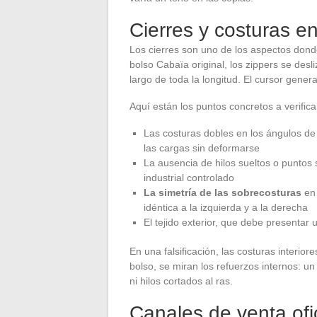
Cierres y costuras e
Los cierres son uno de los aspectos donde
bolso Cabaïa original, los zippers se des
largo de toda la longitud. El cursor gener
Aquí están los puntos concretos a verific
Las costuras dobles en los ángulos de 
las cargas sin deformarse
La ausencia de hilos sueltos o puntos 
industrial controlado
La simetría de las sobrecosturas
en 
idéntica a la izquierda y a la derecha
El tejido exterior, que debe presentar 
En una falsificación, las costuras interio
bolso, se miran los refuerzos internos: u
ni hilos cortados al ras.
Canales de venta ofic