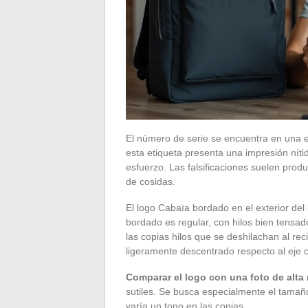
El número de serie se encuentra en una e
esta etiqueta presenta una impresión nítid
esfuerzo. Las falsificaciones suelen prod
de cosidas.
El logo Cabaïa bordado en el exterior del
bordado es regular, con hilos bien tensad
las copias hilos que se deshilachan al reci
ligeramente descentrado respecto al eje c
Comparar el logo con una foto de alta r
sutiles. Se busca especialmente el tamaño 
varía un tono en las copias.