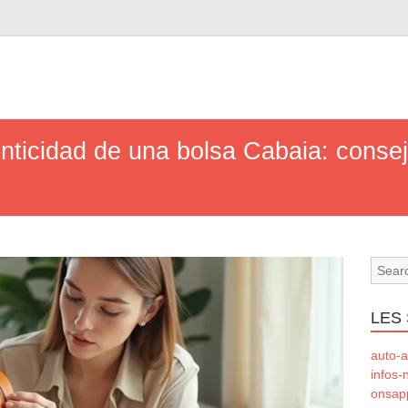
enticidad de una bolsa Cabaia: conse
LES 
auto-a
infos-
onsapp