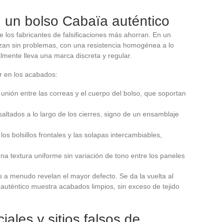
n un bolso Cabaïa auténtico
 los fabricantes de falsificaciones más ahorran. En un
lizan sin problemas, con una resistencia homogénea a lo
almente lleva una marca discreta y regular.
ar en los acabados:
unión entre las correas y el cuerpo del bolso, que soportan
saltados a lo largo de los cierres, signo de un ensamblaje
los bolsillos frontales y las solapas intercambiables,
una textura uniforme sin variación de tono entre los paneles
res a menudo revelan el mayor defecto. Se da la vuelta al
n auténtico muestra acabados limpios, sin exceso de tejido
iales y sitios falsos de