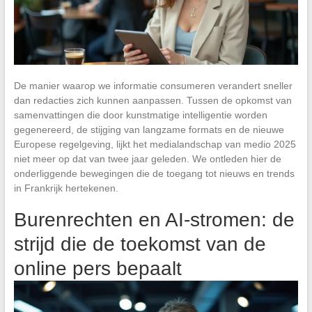
De manier waarop we informatie consumeren verandert sneller
dan redacties zich kunnen aanpassen. Tussen de opkomst van
samenvattingen die door kunstmatige intelligentie worden
gegenereerd, de stijging van langzame formats en de nieuwe
Europese regelgeving, lijkt het medialandschap van medio 2025
niet meer op dat van twee jaar geleden. We ontleden hier de
onderliggende bewegingen die de toegang tot nieuws en trends
in Frankrijk hertekenen.
Burenrechten en AI-stromen: de
strijd die de toekomst van de
online pers bepaalt