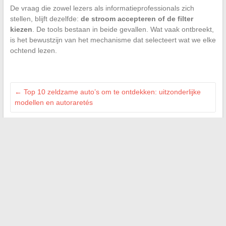
De vraag die zowel lezers als informatieprofessionals zich
stellen, blijft dezelfde:
de stroom accepteren of de filter
kiezen
. De tools bestaan in beide gevallen. Wat vaak ontbreekt,
is het bewustzijn van het mechanisme dat selecteert wat we elke
ochtend lezen.
←
Top 10 zeldzame auto’s om te ontdekken: uitzonderlijke
modellen en autoraretés
Search
LES SITES AMIS
auto-actu.org
infos-net.com
onsappelle.fr