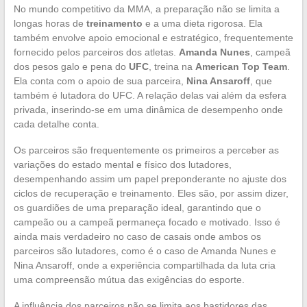
No mundo competitivo da MMA, a preparação não se limita a
longas horas de
treinamento
e a uma dieta rigorosa. Ela
também envolve apoio emocional e estratégico, frequentemente
fornecido pelos parceiros dos atletas.
Amanda Nunes
, campeã
dos pesos galo e pena do
UFC
, treina na
American Top Team
.
Ela conta com o apoio de sua parceira,
Nina Ansaroff
, que
também é lutadora do UFC. A relação delas vai além da esfera
privada, inserindo-se em uma dinâmica de desempenho onde
cada detalhe conta.
Os parceiros são frequentemente os primeiros a perceber as
variações do estado mental e físico dos lutadores,
desempenhando assim um papel preponderante no ajuste dos
ciclos de recuperação e treinamento. Eles são, por assim dizer,
os guardiões de uma preparação ideal, garantindo que o
campeão ou a campeã permaneça focado e motivado. Isso é
ainda mais verdadeiro no caso de casais onde ambos os
parceiros são lutadores, como é o caso de Amanda Nunes e
Nina Ansaroff, onde a experiência compartilhada da luta cria
uma compreensão mútua das exigências do esporte.
A influência dos parceiros não se limita aos bastidores das