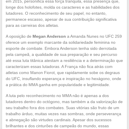
em 2015, personifica essa força tranquila, essa presença que,
longe dos holofotes, molda os caracteres e as habilidades dos
lutadores. O reconhecimento de seu papel, no entanto,
permanece escasso, apesar de sua contribuição significativa
para as carreiras dos atletas.
A oposição de
Megan Anderson
a Amanda Nunes no UFC 259
oferece um exemplo marcante da solidariedade feminina no
esporte de combate. Embora Anderson tenha sido derrotada
pela campeã, a qualidade de sua preparação e seu percurso
até essa luta titânica atestam a resiliência e a determinação que
caracterizam essas lutadoras. A França não fica atrás com
atletas como Manon Fiorot, que rapidamente sobe os degraus
do UFC, insuflando esperança e inspiração no hexágono, onde
a prática do MMA ganha em popularidade e legitimidade.
A luta pelo reconhecimento no MMA não é apenas a dos
lutadores dentro do octógono, mas também a da valorização de
seu trabalho fora dos combates. Suas vitórias são fruto de um
trabalho árduo, muitas vezes nas sombras, onde perseverança
e abnegação são virtudes cardinais. Apesar dos sucessos
brilhantes e dos cinturões de campeãs do mundo, essas