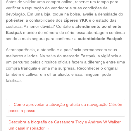
Antes de validar uma compra online, reserve um tempo para
verificar a reputação do vendedor e suas condições de
devolução. Em uma loja, toque na bolsa, avalie a densidade do
poliéster
, a confiabilidade dos
zíperes YKK
e o estado das
costuras. A menor dúvida? Contate o
atendimento ao cliente
Eastpak
munido do número de série: essa abordagem continua
sendo a mais segura para confirmar a
autenticidade Eastpak
.
A transparência, a atenção e a paciência permanecem seus
melhores aliados. Na selva do mercado Eastpak, a vigilância e
um percurso pelos circuitos oficiais fazem a diferença entre uma
compra tranquila e uma má surpresa. Reconhecer o original
também é cultivar um olhar afiado, e isso, ninguém pode
falsificar.
←
Como aproveitar a ativação gratuita da navegação Citroën
passo a passo
Descubra a biografia de Cassandra Troy e Andrew W Walker,
um casal inspirador
→