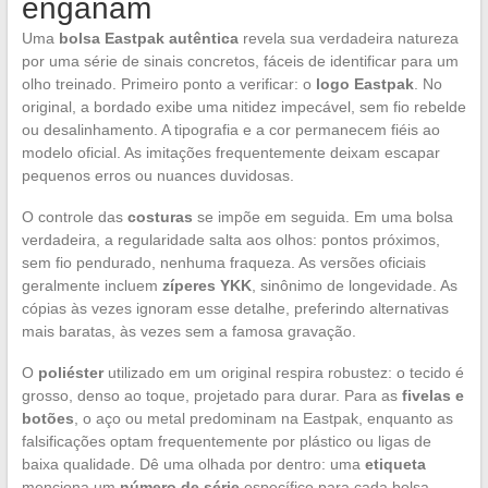
enganam
Uma
bolsa Eastpak autêntica
revela sua verdadeira natureza
por uma série de sinais concretos, fáceis de identificar para um
olho treinado. Primeiro ponto a verificar: o
logo Eastpak
. No
original, a bordado exibe uma nitidez impecável, sem fio rebelde
ou desalinhamento. A tipografia e a cor permanecem fiéis ao
modelo oficial. As imitações frequentemente deixam escapar
pequenos erros ou nuances duvidosas.
O controle das
costuras
se impõe em seguida. Em uma bolsa
verdadeira, a regularidade salta aos olhos: pontos próximos,
sem fio pendurado, nenhuma fraqueza. As versões oficiais
geralmente incluem
zíperes YKK
, sinônimo de longevidade. As
cópias às vezes ignoram esse detalhe, preferindo alternativas
mais baratas, às vezes sem a famosa gravação.
O
poliéster
utilizado em um original respira robustez: o tecido é
grosso, denso ao toque, projetado para durar. Para as
fivelas e
botões
, o aço ou metal predominam na Eastpak, enquanto as
falsificações optam frequentemente por plástico ou ligas de
baixa qualidade. Dê uma olhada por dentro: uma
etiqueta
menciona um
número de série
específico para cada bolsa.