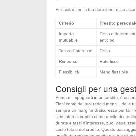
Per aiutarti nella tua decisione, ecco alcun
Criterio
Prestito personal
Importo
Fisso e determinat
mutuabile
anticipo
Tasso d’interesse
Fisso
Rimborso
Rate fisse
Flessibilità
Meno flessibile
Consigli per una gest
Prima di impegnarti in un credito, è essen
Tieni conto dei tuoi redditi mensili, delle t
sempre un margine di sicurezza per far fron
simulatori di credito come quello di credits
durate e tassi d’interesse, puoi visualizza
costo totale del credito. Questo passaggio
un’offerta realmente adatta alla tua situaz