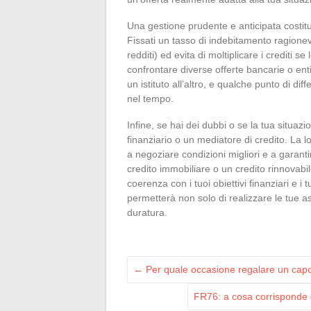
Una gestione prudente e anticipata costitu
Fissati un tasso di indebitamento ragione
redditi) ed evita di moltiplicare i crediti
confrontare diverse offerte bancarie o ent
un istituto all’altro, e qualche punto di d
nel tempo.
Infine, se hai dei dubbi o se la tua situa
finanziario o un mediatore di credito. La lo
a negoziare condizioni migliori e a garanti
credito immobiliare o un credito rinnovabi
coerenza con i tuoi obiettivi finanziari e i 
permetterà non solo di realizzare le tue as
duratura.
←
Per quale occasione regalare un capo
FR76: a cosa corrisponde 