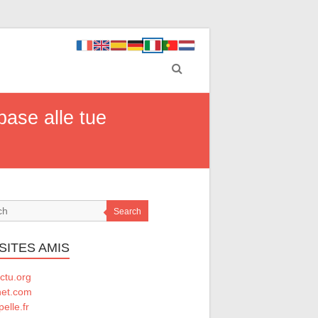
base alle tue
Search
SITES AMIS
ctu.org
net.com
elle.fr