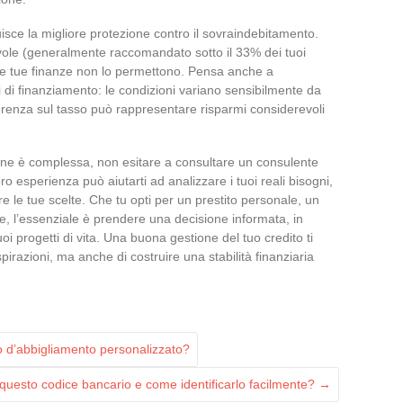
isce la migliore protezione contro il sovraindebitamento.
vole (generalmente raccomandato sotto il 33% dei tuoi
 se le tue finanze non lo permettono. Pensa anche a
i di finanziamento: le condizioni variano sensibilmente da
ifferenza sul tasso può rappresentare risparmi considerevoli
zione è complessa, non esitare a consultare un consulente
ro esperienza può aiutarti ad analizzare i tuoi reali bisogni,
re le tue scelte. Che tu opti per un prestito personale, un
le, l’essenziale è prendere una decisione informata, in
tuoi progetti di vita. Una buona gestione del tuo credito ti
pirazioni, ma anche di costruire una stabilità finanziaria
 d’abbigliamento personalizzato?
questo codice bancario e come identificarlo facilmente?
→