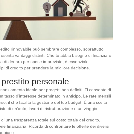
credito rinnovabile può sembrare complesso, soprattutto
senta vantaggi distinti. Che tu abbia bisogno di finanziare
va di denaro per spese impreviste, è essenziale
pi di credito per prendere la migliore decisione.
l prestito personale
inanziamento ideale per progetti ben definiti. Ti consente di
un tasso d’interesse determinato in anticipo. Le rate mensili
so, il che facilita la gestione del tuo budget. È una scelta
to di un’auto, lavori di ristrutturazione o un viaggio.
di una trasparenza totale sul costo totale del credito,
e finanziaria. Ricorda di confrontare le offerte dei diversi
taggioso.