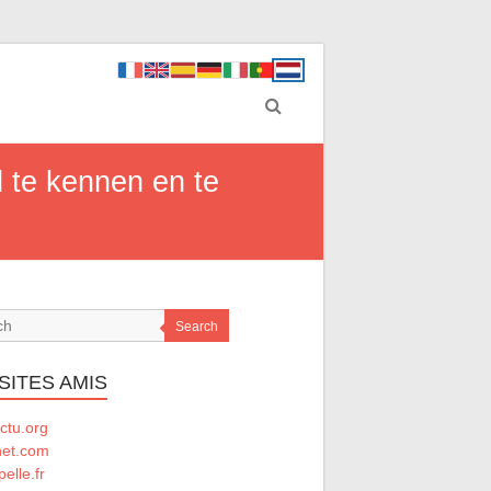
 te kennen en te
Search
SITES AMIS
ctu.org
net.com
elle.fr