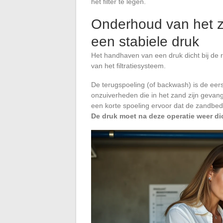
het filter te legen.
Onderhoud van het z
een stabiele druk
Het handhaven van een druk dicht bij de 
van het filtratiesysteem.
De terugspoeling (of backwash) is de eer
onzuiverheden die in het zand zijn gevang
een korte spoeling ervoor dat de zandbed w
De druk moet na deze operatie weer di