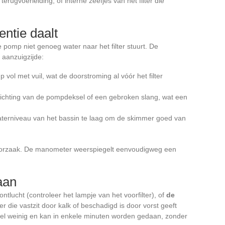
 terugvoerleiding, of interne zeefjes van het filter die
entie daalt
pomp niet genoeg water naar het filter stuurt. De
 aanzuigzijde:
vol met vuil, wat de doorstroming al vóór het filter
fdichting van de pompdeksel of een gebroken slang, wat een
aterniveau van het bassin te laag om de skimmer goed van
 de oorzaak. De manometer weerspiegelt eenvoudigweg een
aan
tlucht (controleer het lampje van het voorfilter), of
de
 die vastzit door kalk of beschadigd is door vorst geeft
eel weinig en kan in enkele minuten worden gedaan, zonder