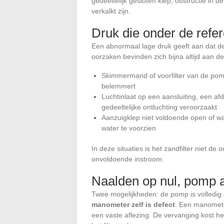
gedeeltelijk gesloten klep, obstructie in de
verkalkt zijn.
Druk die onder de refer
Een abnormaal lage druk geeft aan dat de 
oorzaken bevinden zich bijna altijd aan de
Skimmermand of voorfilter van de pomp 
belemmert
Luchtinlaat op een aansluiting, een a
gedeeltelijke ontluchting veroorzaakt
Aanzuigklep niet voldoende open of w
water te voorzien
In deze situaties is het zandfilter niet
onvoldoende instroom.
Naalden op nul, pomp 
Twee mogelijkheden: de pomp is volledig on
manometer zelf is defect
. Een manometer
een vaste aflezing. De vervanging kost h