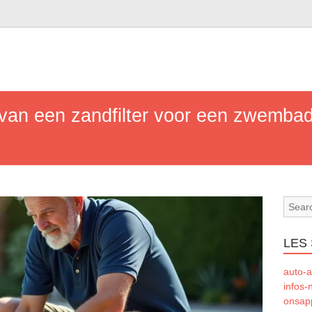
van een zandfilter voor een zwembad
LES 
auto-a
infos-
onsapp