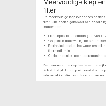
Meervoudige klep en
filter
De meervoudige klep (vier of zes posities
filter. Elke positie genereert een andere
manometer.
Filtratiepositie: de stroom gaat van 
Waspositie (backwash): de stroom kom
Recirculatiepositie: het water omzeilt 
filtermedium is
Gesloten positie: geen doorstroming, 
De meervoudige klep bedienen terwijl 
Schakel altijd de pomp uit voordat u van p
interne lekken die de druk vervormen en de
De O-ring van de deksel van de klep en d
worden gecontroleerd. Een beetje silicone
De aflezing van de manometer heeft alleen
installatie. Een goed gedimensioneerd za